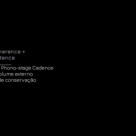
herence +
dence
+ Phono-stage Cadence
olume externo.
de conservação.